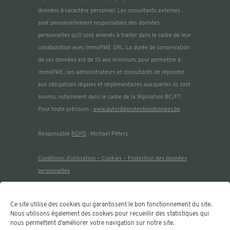
données à caractère personnel. Les consultants externes
sont personnellement responsables des données
personnelles qu’il sont amenés à traiter dans le cadre de leur
collaboration avec ImmoPME SRL. La durée de conservation
de ces données est de 10 ans minimum, pour permettre à
ImmoPME, ses administrateurs et consultants de répondre
aux obligations légales et réglementaires auxquelles ils sont
soumis, notamment dans le cadre de la législation BC/FT.
Pour toute précision :
www.autoriteprotectiondonnees.be
Responsable
RGPD
: Michael Péters
Co
nditions d’utilisation – Cookies – Protection des données
personnelles
Membre de :
Ce site utilise des cookies qui garantissent le bon fonctionnement du site.
Nous utilisons également des cookies pour recueillir des statistiques qui
nous permettent d'améliorer votre navigation sur notre site.