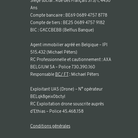
Siège social : Rue des Français 373/1, 4430
Ans
Compte bancaire : BE69 0689 4757 8778
Compte de tiers : BE25 0689 4757 9182
BIC : GKCCBEBB (Belfius Banque)
Agent immobilier agréé en Belgique – IPI
515.432 (Michael Péters)
RC Professionnelle et cautionnement : AXA
BELGIUM SA – Police 730.390.160
Responsable
BC/ FT
: Michael Péters
Exploitant UAS (Drone) – N° opérateur
BELqk8geix0bctyl
RC Exploitation drone souscrite auprès
d’Ethias – Police 45.468.158
Conditions générales