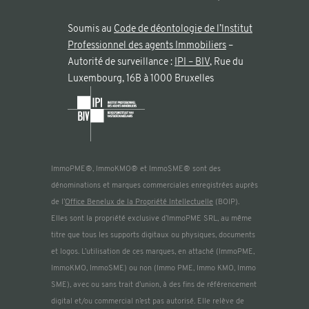
Soumis au
Code de déontologie de l’lnstitut
Professionnel des agents Immobiliers
–
Autorité de surveillance :
IPI – BIV
, Rue du
Luxembourg, 16B à 1000 Bruxelles
ImmoPME®, ImmoKMO® et ImmoSME® sont des
dénominations et marques commerciales enregistrées auprès
de l’
Office Benelux de la Propriété Intellectuelle
(BOIP).
Elles sont la propriété exclusive d’ImmoPME SRL, au même
titre que tous les supports digitaux ou physiques, documents
et logos. L’utilisation de ces marques, en attaché (ImmoPME,
ImmoKMO, ImmoSME) ou non (Immo PME, Immo KMO, Immo
SME), avec ou sans trait d’union, à des fins de référencement
digital et/ou commercial n’est pas autorisé. Elle relève de