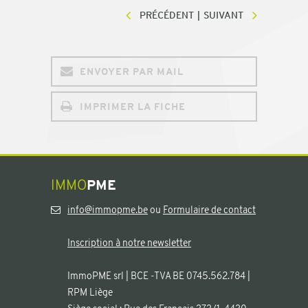
PRÉCÉDENT
SUIVANT
ENVOYER PAR MAIL
IMPRIMER LA FICHE
IMMO
PME
info@immopme.be
ou
Formulaire de contact
Inscription à notre newsletter
ImmoPME srl | BCE -TVA BE 0745.562.784 |
RPM Liège