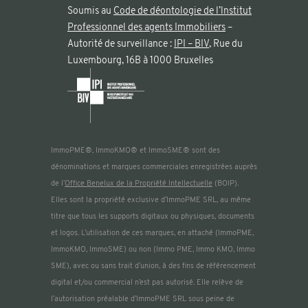
Soumis au
Code de déontologie de l’lnstitut
Professionnel des agents Immobiliers
–
Autorité de surveillance :
IPI – BIV
, Rue du
Luxembourg, 16B à 1000 Bruxelles
ImmoPME®, ImmoKMO® et ImmoSME® sont des
dénominations et marques commerciales enregistrées auprès
de l’
Office Benelux de la Propriété Intellectuelle
(BOIP).
Elles sont la propriété exclusive d’ImmoPME SRL, au même
titre que tous les supports digitaux ou physiques, documents
et logos. L’utilisation de ces marques, en attaché (ImmoPME,
ImmoKMO, ImmoSME) ou non (Immo PME, Immo KMO, Immo
SME), avec ou sans trait d’union, à des fins de référencement
digital et/ou commercial n’est pas autorisé. Elle relève de
l’autorisation préalable d’ImmoPME SRL sous peine de