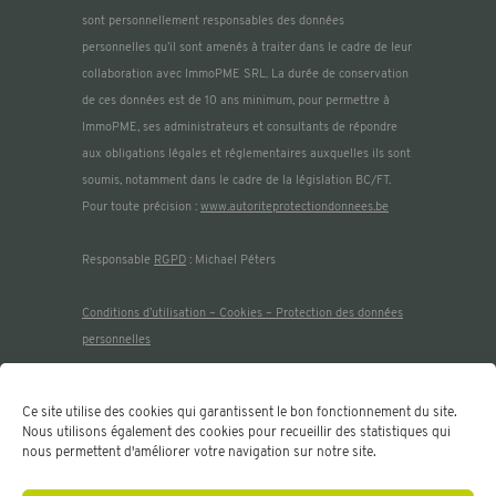
sont personnellement responsables des données
personnelles qu’il sont amenés à traiter dans le cadre de leur
collaboration avec ImmoPME SRL. La durée de conservation
de ces données est de 10 ans minimum, pour permettre à
ImmoPME, ses administrateurs et consultants de répondre
aux obligations légales et réglementaires auxquelles ils sont
soumis, notamment dans le cadre de la législation BC/FT.
Pour toute précision :
www.autoriteprotectiondonnees.be
Responsable
RGPD
: Michael Péters
Co
nditions d’utilisation – Cookies – Protection des données
personnelles
Membre de :
Ce site utilise des cookies qui garantissent le bon fonctionnement du site.
Nous utilisons également des cookies pour recueillir des statistiques qui
nous permettent d'améliorer votre navigation sur notre site.