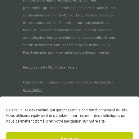
sont personnellement responsables des données
personnelles qu’il sont amenés à traiter dans le cadre de leur
collaboration avec ImmoPME SRL. La durée de conservation
de ces données est de 10 ans minimum, pour permettre à
ImmoPME, ses administrateurs et consultants de répondre
aux obligations légales et réglementaires auxquelles ils sont
soumis, notamment dans le cadre de la législation BC/FT.
Pour toute précision :
www.autoriteprotectiondonnees.be
Responsable
RGPD
: Michael Péters
Co
nditions d’utilisation – Cookies – Protection des données
personnelles
Membre de :
Ce site utilise des cookies qui garantissent le bon fonctionnement du site.
Nous utilisons également des cookies pour recueillir des statistiques qui
nous permettent d'améliorer votre navigation sur notre site.
Accepter