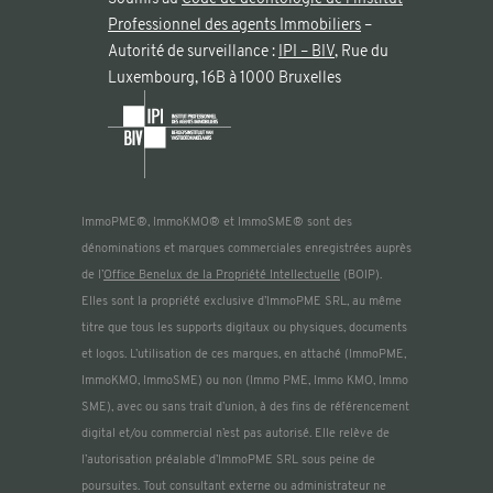
Professionnel des agents Immobiliers
–
Autorité de surveillance :
IPI – BIV
, Rue du
Luxembourg, 16B à 1000 Bruxelles
ImmoPME®, ImmoKMO® et ImmoSME® sont des
dénominations et marques commerciales enregistrées auprès
de l’
Office Benelux de la Propriété Intellectuelle
(BOIP).
Elles sont la propriété exclusive d’ImmoPME SRL, au même
titre que tous les supports digitaux ou physiques, documents
et logos. L’utilisation de ces marques, en attaché (ImmoPME,
ImmoKMO, ImmoSME) ou non (Immo PME, Immo KMO, Immo
SME), avec ou sans trait d’union, à des fins de référencement
digital et/ou commercial n’est pas autorisé. Elle relève de
l’autorisation préalable d’ImmoPME SRL sous peine de
poursuites. Tout consultant externe ou administrateur ne